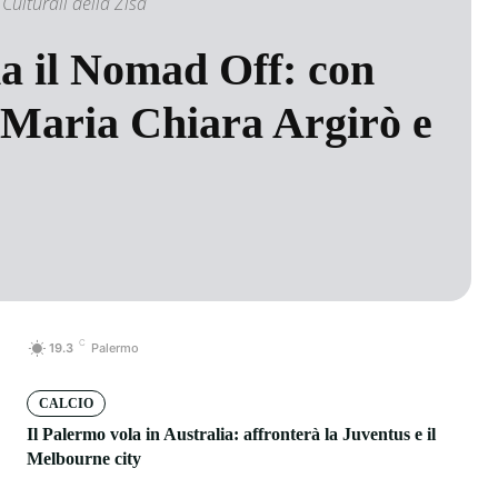
 Culturali della Zisa
na il Nomad Off: con
 Maria Chiara Argirò e
C
19.3
Palermo
CALCIO
Il Palermo vola in Australia: affronterà la Juventus e il
Melbourne city