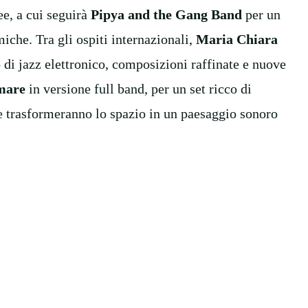
e
e
, a cui seguirà
Pipya and the Gang Band
p
er
un
tmiche.
Tra gli ospiti internazionali,
Maria Chiara
o di jazz elettronico, composizion
i
raffinat
e
e nuove
mare
in versione full band,
per
un set ricco di
e trasform
eranno
lo spazio in un paesaggio sonoro