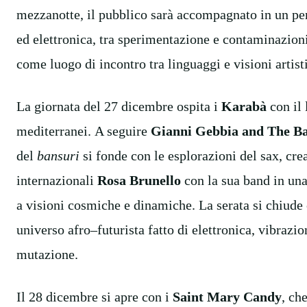
mezzanotte, il pubblico sarà accompagnato in un p
ed
elettronica,
tra
sperimentazione e contaminazioni
come luogo di incontro tra linguaggi e visioni artist
La giornata del 27 dicembre ospita
i
Karabà
con il
mediterranei.
A seguire
Gianni Gebbia and The Ba
del
bansuri
si fonde con le esplorazioni del sax, cre
internazionali
Rosa Brunello
con
la sua band in una
a visioni cosmiche e dinamiche
.
La serata si chiude 
universo afro–futurista fatto di elettronica, vibrazio
mutazione.
Il 28 dicembre si apre con
i
Saint Mary Candy
, ch