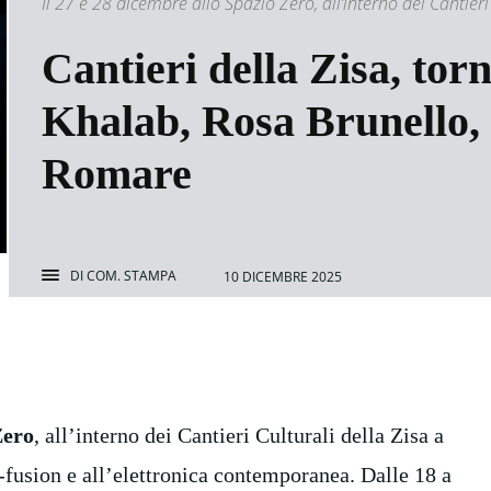
Il 27 e 28 dicembre allo Spazio Zero, all’interno dei Cantieri
Cantieri della Zisa, tor
Khalab, Rosa Brunello,
Romare
DI
COM. STAMPA
10 DICEMBRE 2025
Zero
, all’interno dei Cantieri Culturali della Zisa a
-fusion
e all
’elettronica
contemporanea. Dalle 18 a