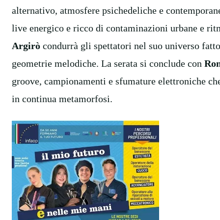
alternativo, atmosfere psichedeliche e contemporan
live energico e ricco di contaminazioni urbane e ri
Argirò
condu
rrà
gli spettatori nel suo universo fatt
geometrie melodiche. La serata si conclude
con
Ro
groove, campionamenti e
sfumature elettroniche
ch
in continua metamorfosi.