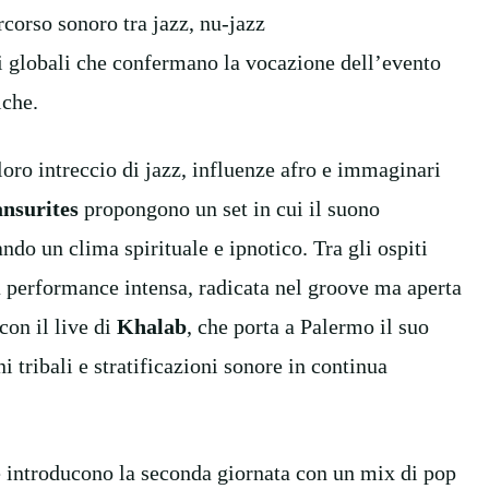
ercorso
sonoro tra
jazz,
nu-jazz
 globali c
he c
onferman
o
la vocazione dell’evento
iche.
 loro intreccio di jazz, influenze afro e immaginari
nsurites
propongono un set in cui il suono
ando un clima spirituale e ipnotico.
Tra gli ospiti
 performance intensa, radicata nel groove ma aperta
con il live di
Khalab
, che porta a Palermo il suo
ni tribali e stratificazioni sonore in continua
e introduc
ono
la seconda giornata con un mix di pop