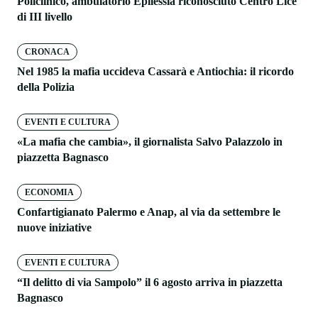
Policlinico, ambulatorio Epilessia riconosciuto Centro Lice
di III livello
CRONACA
Nel 1985 la mafia uccideva Cassarà e Antiochia: il ricordo
della Polizia
EVENTI E CULTURA
«La mafia che cambia», il giornalista Salvo Palazzolo in
piazzetta Bagnasco
ECONOMIA
Confartigianato Palermo e Anap, al via da settembre le
nuove iniziative
EVENTI E CULTURA
“Il delitto di via Sampolo” il 6 agosto arriva in piazzetta
Bagnasco