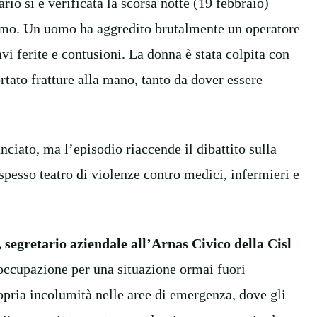
io si è verificata la scorsa notte (19 febbraio)
ermo. Un uomo ha aggredito brutalmente un operatore
vi ferite e contusioni. La donna è stata colpita con
rtato fratture alla mano, tanto da dover essere
nciato, ma l’episodio riaccende il dibattito sulla
pesso teatro di violenze contro medici, infermieri e
segretario aziendale all’Arnas Civico della Cisl
eoccupazione per una situazione ormai fuori
ropria incolumità nelle aree di emergenza, dove gli