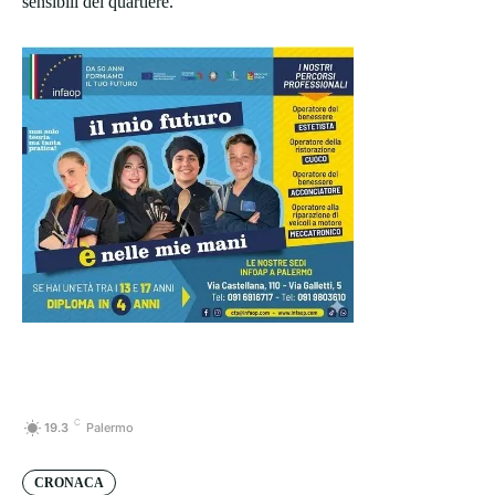
sensibili del quartiere.
C
19.3
Palermo
CRONACA