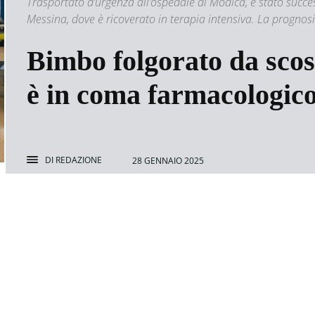
Trasportato d’urgenza all’ospedale di Modica, è stato success
Messina, dove è ricoverato in terapia intensiva. La prognosi
Bimbo folgorato da scoss
è in coma farmacologic
DI
REDAZIONE
28 GENNAIO 2025