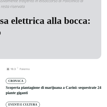
ivamente trasferito in elisoccorso al Policlinico di
 resta riservata
a elettrica alla bocca:
o
C
19.3
Palermo
CRONACA
Scoperta piantagione di marijuana a Carini: sequestrate 24
piante giganti
EVENTI E CULTURA