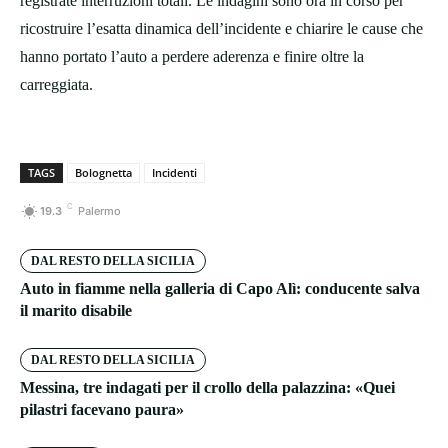
registrate interruzioni totali. Le indagini sono ora in corso per
ricostruire l’esatta dinamica dell’incidente e chiarire le cause che
hanno portato l’auto a perdere aderenza e finire oltre la
carreggiata.
TAGS
Bolognetta
Incidenti
C
19.3
Palermo
DAL RESTO DELLA SICILIA
Auto in fiamme nella galleria di Capo Alì: conducente salva
il marito disabile
DAL RESTO DELLA SICILIA
Messina, tre indagati per il crollo della palazzina: «Quei
pilastri facevano paura»