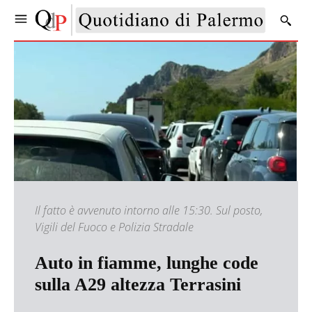
Il fatto è avvenuto intorno alle 15:30. Sul posto,
Vigili del Fuoco e Polizia Stradale
Auto in fiamme, lunghe code
sulla A29 altezza Terrasini