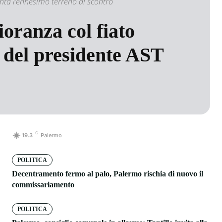
enta l’ennesimo terreno di scontro
oranza col fiato
a del presidente AST
C
19.3
Palermo
POLITICA
Decentramento fermo al palo, Palermo rischia di nuovo il
commissariamento
POLITICA