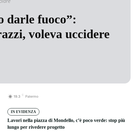
olare
io darle fuoco”:
azzi, voleva uccidere
C
19.3
Palermo
IN EVIDENZA
Lavori nella piazza di Mondello, c’è poco verde: stop più
lungo per rivedere progetto