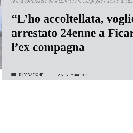
Aveva cominciato ad incendiare le sterpaglie attorno al cas
“L’ho accoltellata, vogl
arrestato 24enne a Ficar
l’ex compagna
DI
REDAZIONE
12 NOVEMBRE 2025