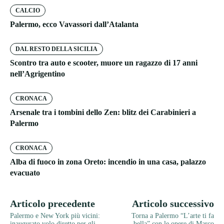
CALCIO
Palermo, ecco Vavassori dall’Atalanta
DAL RESTO DELLA SICILIA
Scontro tra auto e scooter, muore un ragazzo di 17 anni
nell’Agrigentino
CRONACA
Arsenale tra i tombini dello Zen: blitz dei Carabinieri a
Palermo
CRONACA
Alba di fuoco in zona Oreto: incendio in una casa, palazzo
evacuato
Articolo precedente
Articolo successivo
Palermo e New York più vicini:
Torna a Palermo “L’arte ti fa
inaugurato volo diretto per gli
bella” con le opere di Marco