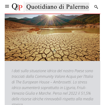
I dati sulla situazione idrica del nostro Paese sono
tracciati dalla Community Valore Acqua per l’Italia
di The European House – Ambrosetti. Lo stress
idrico aumenterà soprattutto in Liguria, Friuli-
Venezia Giulia e Marche. Perso nel 2022 il 51,5%
delle risorse idriche rinnovabili rispetto alla media
storica