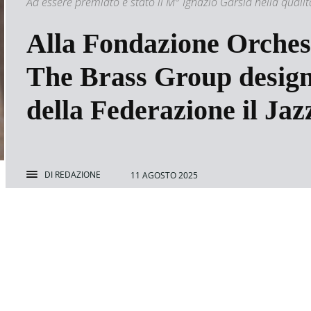
Ad essere premiato è stato il M° Ignazio Garsia nella qualit
Alla Fondazione Orchest
The Brass Group designa
della Federazione il Jaz
DI
REDAZIONE
11 AGOSTO 2025