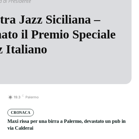
à di Presidente
ra Jazz Siciliana –
to il Premio Speciale
z Italiano
C
19.3
Palermo
CRONACA
Maxi rissa per una birra a Palermo, devastato un pub in
via Calderai