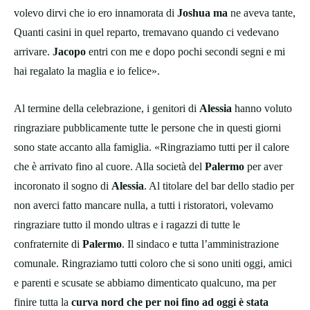
volevo dirvi che io ero innamorata di
Joshua ma
ne aveva tante,
Quanti casini in quel reparto, tremavano quando ci vedevano
arrivare.
Jacopo
entri con me e dopo pochi secondi segni e mi
hai regalato la maglia e io felice».
Al termine della celebrazione, i genitori di
Alessia
hanno voluto
ringraziare pubblicamente tutte le persone che in questi giorni
sono state accanto alla famiglia. «Ringraziamo tutti per il calore
che è arrivato fino al cuore. Alla società del
Palermo
per aver
incoronato il sogno di
Alessia
. Al titolare del bar dello stadio per
non averci fatto mancare nulla, a tutti i ristoratori, volevamo
ringraziare tutto il mondo ultras e i ragazzi di tutte le
confraternite di
Palermo
. Il sindaco e tutta l’amministrazione
comunale. Ringraziamo tutti coloro che si sono uniti oggi, amici
e parenti e scusate se abbiamo dimenticato qualcuno, ma per
finire tutta la
curva nord che per noi fino ad oggi è stata