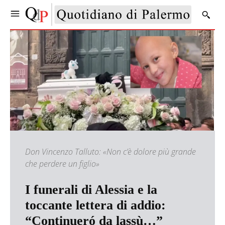
Don Vincenzo Talluto: «Non c’è dolore più grande
che perdere un figlio»
I funerali di Alessia e la
toccante lettera di addio:
“Continueró da lassù…”