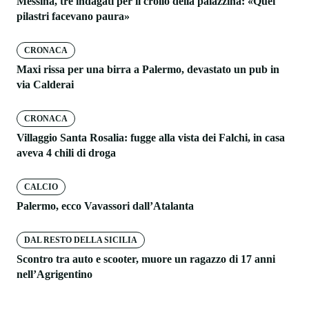
Messina, tre indagati per il crollo della palazzina: «Quei
pilastri facevano paura»
CRONACA
Maxi rissa per una birra a Palermo, devastato un pub in
via Calderai
CRONACA
Villaggio Santa Rosalia: fugge alla vista dei Falchi, in casa
aveva 4 chili di droga
CALCIO
Palermo, ecco Vavassori dall’Atalanta
DAL RESTO DELLA SICILIA
Scontro tra auto e scooter, muore un ragazzo di 17 anni
nell’Agrigentino