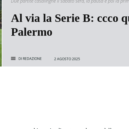
Due partite casalinghe il sabato sera, la pausa e poi la pri
Al via la Serie B: ccco 
Palermo
DI
REDAZIONE
2 AGOSTO 2025