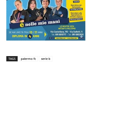
TAGS
palermo fc
serie b