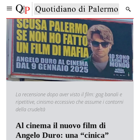
La recensione dopo aver visto il film: gag banali e
ripetitive, cinismo eccessivo che assume i contorni
della crudeltà
Al cinema il nuovo film di
Angelo Duro: una “cinica”