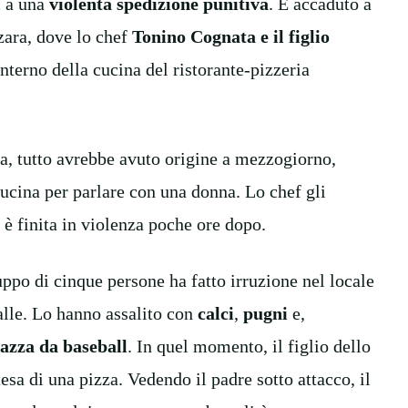
i a una
violenta spedizione punitiva
. È accaduto a
zara, dove lo chef
Tonino Cognata e il figlio
nterno della cucina del ristorante-pizzeria
ta, tutto avrebbe avuto origine a mezzogiorno,
cucina per parlare con una donna. Lo chef gli
 è finita in violenza poche ore dopo.
uppo di cinque persone ha fatto irruzione nel locale
alle. Lo hanno assalito con
calci
,
pugni
e,
mazza da baseball
. In quel momento, il figlio dello
tesa di una pizza. Vedendo il padre sotto attacco, il