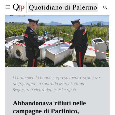
I Carabinieri lo hanno sorpreso mentre scaricava
un frigorifero in contrada Margi Sottana.
Sequestrati elettrodomestici e rifiuti
Abbandonava rifiuti nelle
campagne di Partinico,