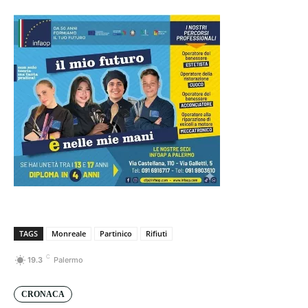
TAGS
Monreale
Partinico
Rifiuti
C
19.3
Palermo
CRONACA