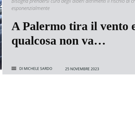
Bisogna prendersi cura degli alberi altrimenti il rischio di c
esponenzialmente
A Palermo tira il vento 
qualcosa non va…
DI
MICHELE SARDO
25 NOVEMBRE 2023