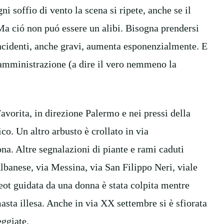
i soffio di vento la scena si ripete, anche se il
 Ma ció non puó essere un alibi. Bisogna prendersi
i incidenti, anche gravi, aumenta esponenzialmente. E
a amministrazione (a dire il vero nemmeno la
avorita, in direzione Palermo e nei pressi della
co. Un altro arbusto è crollato in via
na. Altre segnalazioni di piante e rami caduti
lbanese, via Messina, via San Filippo Neri, viale
eot guidata da una donna è stata colpita mentre
sta illesa. Anche in via XX settembre si è sfiorata
eggiate.