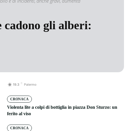
rollo e di incidenti, anche gravi, aumenta
e cadono gli alberi:
C
19.3
Palermo
CRONACA
Violenta lite a colpi di bottiglia in piazza Don Sturzo: un
ferito al viso
CRONACA