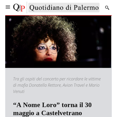
Tra gli ospiti del concerto per ricordare le vittime
di mafia Donatella Rettore, Avion Travel e Mario
Venuti
“A Nome Loro” torna il 30
maggio a Castelvetrano