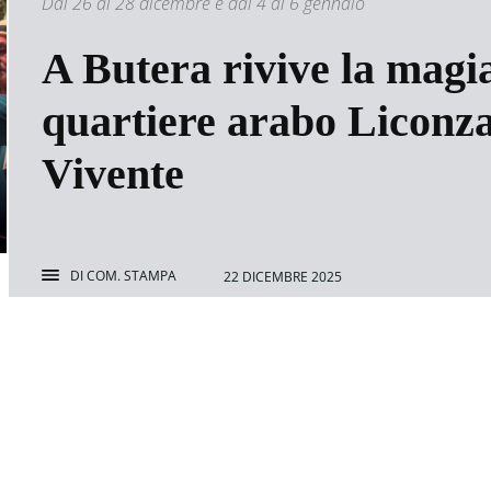
Dal 26 al 28 dicembre e dal 4 al 6 gennaio
A Butera rivive la magia
quartiere arabo Liconza
Vivente
DI
COM. STAMPA
22 DICEMBRE 2025